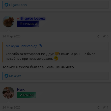
Р
El gato Lopez
е
а
к
El gato Lopez
ц
и
ПРЕМИУМ
и
:
24 Мар 2025
#10
Максуха написал(а):
Спасибо за тестирование, Друг
Скажи , а раньше было
подобное при приеме оралок
Только изжога бывала. Больше ничего.
Р
Максуха
е
а
к
Ник
ц
и
КАМРАД
и
:
24 Мар 2025
#11