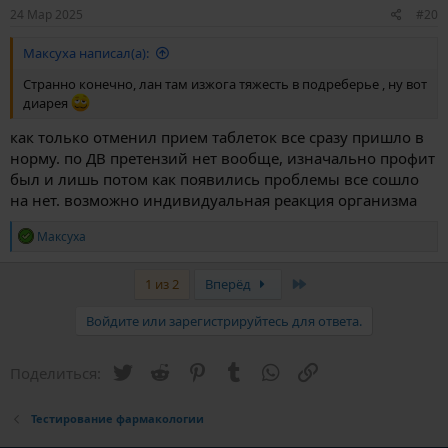
24 Мар 2025
#20
Максуха написал(а):
Странно конечно, лан там изжога тяжесть в подреберье , ну вот
диарея
как только отменил прием таблеток все сразу пришло в
норму. по ДВ претензий нет вообще, изначально профит
был и лишь потом как появились проблемы все сошло
на нет. возможно индивидуальная реакция организма
Р
Максуха
е
а
к
Last
1 из 2
Вперёд
ц
и
Войдите или зарегистрируйтесь для ответа.
и
:
Twitter
Reddit
Pinterest
Tumblr
WhatsApp
Ссылка
Поделиться:
Тестирование фармакологии