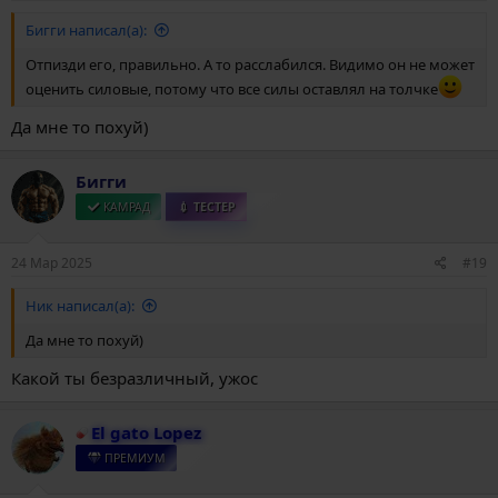
Бигги написал(а):
Отпизди его, правильно. А то расслабился. Видимо он не может
оценить силовые, потому что все силы оставлял на толчке
Да мне то похуй)
Бигги
КАМРАД
💉 ТЕСТЕР
24 Мар 2025
#19
Ник написал(а):
Да мне то похуй)
Какой ты безразличный, ужос
El gato Lopez
ПРЕМИУМ