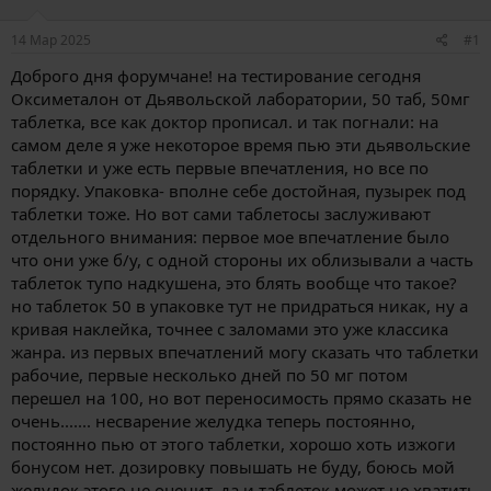
м
а
ы
л
а
14 Мар 2025
#1
Доброго дня форумчане! на тестирование сегодня
Оксиметалон от Дьявольской лаборатории, 50 таб, 50мг
таблетка, все как доктор прописал. и так погнали: на
самом деле я уже некоторое время пью эти дьявольские
таблетки и уже есть первые впечатления, но все по
порядку. Упаковка- вполне себе достойная, пузырек под
таблетки тоже. Но вот сами таблетосы заслуживают
отдельного внимания: первое мое впечатление было
что они уже б/у, с одной стороны их облизывали а часть
таблеток тупо надкушена, это блять вообще что такое?
но таблеток 50 в упаковке тут не придраться никак, ну а
кривая наклейка, точнее с заломами это уже классика
жанра. из первых впечатлений могу сказать что таблетки
рабочие, первые несколько дней по 50 мг потом
перешел на 100, но вот переносимость прямо сказать не
очень....... несварение желудка теперь постоянно,
постоянно пью от этого таблетки, хорошо хоть изжоги
бонусом нет. дозировку повышать не буду, боюсь мой
желудок этого не оценит, да и таблеток может не хватить