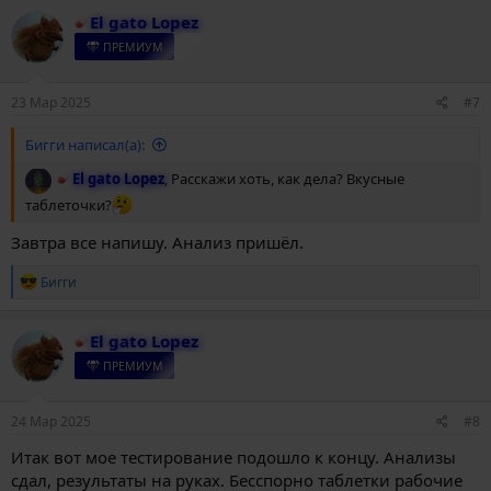
к
El gato Lopez
ц
и
ПРЕМИУМ
и
:
23 Мар 2025
#7
Бигги написал(а):
El gato Lopez
, Расскажи хоть, как дела? Вкусные
таблеточки?
Завтра все напишу. Анализ пришёл.
Р
Бигги
е
а
к
El gato Lopez
ц
и
ПРЕМИУМ
и
:
24 Мар 2025
#8
Итак вот мое тестирование подошло к концу. Анализы
сдал, результаты на руках. Бесспорно таблетки рабочие