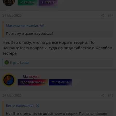
и
КАМРАД
💉 ТЕСТЕР
и
:
24 Мар 2025
#14
Максуха написал(а):
По этому и сралси думаешь?
Нет. Это к тому, что по дв всё норм в теории. По
наполнителю вопросы, судя по виду таблеток и жалобам
тестера
Р
El gato Lopez
е
а
к
Максуха
ц
и
💥ДОБРЯКАЧОК🔥
ПРЕМИУМ
и
:
24 Мар 2025
#15
Бигги написал(а):
Нет. Это к тому, что по дв всё норм в теории. По наполнителю