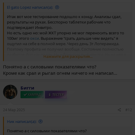
El gato Lopez написал(а):
Итак вот мое тестирование подошло к концу. Анализы сдал,
результаты на руках. Бесспорно таблетки рабочие что
подтверждает Инвитро.
Но есть одно но: мой ЖКТ упорно не мог переносить всего то
100мг этого
окси
. Выражение "срать дальше чем видеть" я
ощутил на себе в полной мере. Через день 3т Лоперамида.
Поэтому профита не получил вообще. Состояние полностью
разбитое. Вот как то так. Ну и бонусом ещё изжога. Ну на нее я
Нажмите для раскрытия...
уже внимания не обращал даже.
Таблетки рекомендую но только если ваш ЖКТ переваривает
Понятно а с силовыми показателями что?
болты с гвоздями.
Кроме как срал и рыгал огнем ничего не написал...
Бигги
КАМРАД
💉 ТЕСТЕР
24 Мар 2025
#12
Ник написал(а):
Понятно а с силовыми показателями что?