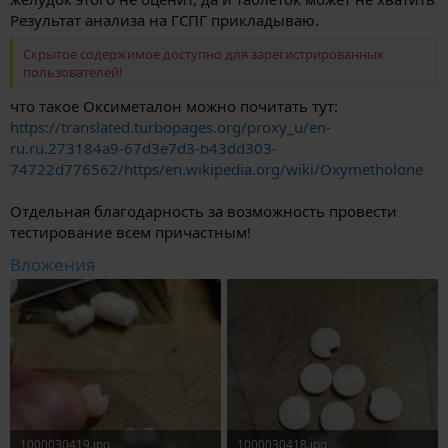
Результат анализа на ГСПГ прикладываю.
Скрытое содержимое доступно для зарегистрированных
пользователей!
что такое Оксиметалон можно почитать тут:
https://translated.turbopages.org/proxy_u/en-
ru.ru.273184a9-67d3e7d3-b43dd303-
74722d776562/https/en.wikipedia.org/wiki/Oxymetholone
Отдельная благодарность за возможность провести
тестирование всем причастным!
Вложения
1000030419.jpg
1000030418.jpg