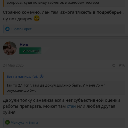
вопросы, судя по виду таблеток и жалобам тестера
Странно конечно, лан там изжога тяжесть в подреберье ,
ну вот диарея
Р
El gato Lopez
е
а
к
Ник
ц
и
КАМРАД
и
:
24 Мар 2025
#16
Бигги написал(а):
Так то 2,1 гспг, там дв дохуя должно быть. У меня 75 мг
опускали до 5+-.
Да хули толку с анализа,если нет субъективной оценки
работы препарата. Может там
стан
или любая другая
хуйня
Р
Максуха
и
Бигги
е