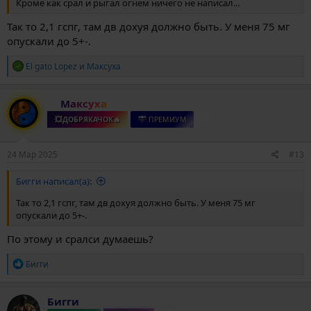
Кроме как срал и рыгал огнем ничего не написал...
Так то 2,1 гспг, там дв дохуя должно быть. У меня 75 мг
опускали до 5+-.
Р
El gato Lopez
и
Максуха
е
а
к
Максуха
ц
и
💥ДОБРЯКАЧОК🔥
ПРЕМИУМ
и
:
24 Мар 2025
#13
Бигги написал(а):
Так то 2,1 гспг, там дв дохуя должно быть. У меня 75 мг
опускали до 5+-.
По этому и сралси думаешь?
Р
Бигги
е
а
к
Бигги
ц