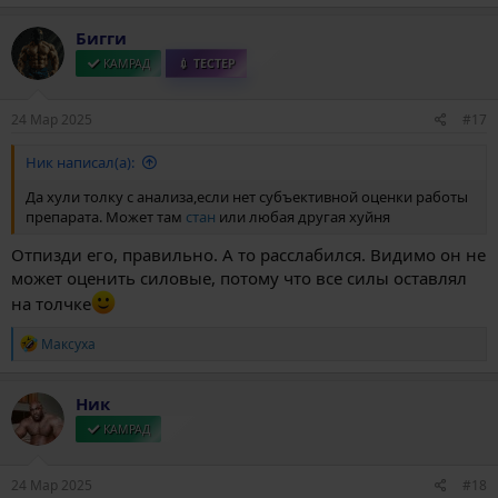
а
к
Бигги
ц
и
КАМРАД
💉 ТЕСТЕР
и
:
24 Мар 2025
#17
Ник написал(а):
Да хули толку с анализа,если нет субъективной оценки работы
препарата. Может там
стан
или любая другая хуйня
Отпизди его, правильно. А то расслабился. Видимо он не
может оценить силовые, потому что все силы оставлял
на толчке
Р
Максуха
е
а
к
Ник
ц
и
КАМРАД
и
:
24 Мар 2025
#18