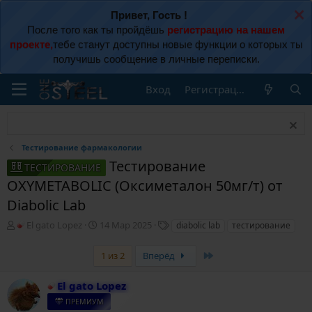
Привет, Гость !
После того как ты пройдёшь
регистрацию на нашем
проекте,
тебе станут доступны новые функции о которых ты
получишь сообщение в личные переписки.
Вход
Регистрация
Тестирование фармакологии
Тестирование
ТЕСТИРОВАНИЕ
OXYMETABOLIC (Оксиметалон 50мг/т) от
Diabolic Lab
А
Д
Т
El gato Lopez
14 Мар 2025
diabolic lab
тестирование
в
а
е
т
т
г
Last
1 из 2
Вперёд
о
а
и
р
н
El gato Lopez
т
а
е
ч
ПРЕМИУМ