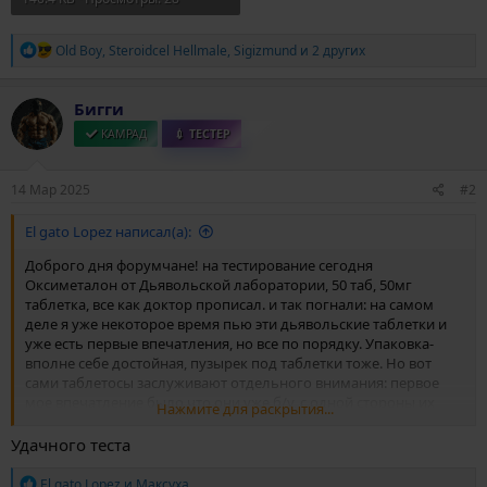
Р
Old Boy
,
Steroidcel Hellmale
,
Sigizmund
и 2 других
е
а
к
Бигги
ц
и
КАМРАД
💉 ТЕСТЕР
и
:
14 Мар 2025
#2
El gato Lopez написал(а):
Доброго дня форумчане! на тестирование сегодня
Оксиметалон от Дьявольской лаборатории, 50 таб, 50мг
таблетка, все как доктор прописал. и так погнали: на самом
деле я уже некоторое время пью эти дьявольские таблетки и
уже есть первые впечатления, но все по порядку. Упаковка-
вполне себе достойная, пузырек под таблетки тоже. Но вот
сами таблетосы заслуживают отдельного внимания: первое
мое впечатление было что они уже б/у, с одной стороны их
Нажмите для раскрытия...
облизывали а часть таблеток тупо надкушена, это блять
вообще что такое? но таблеток 50 в упаковке тут не придраться
Удачного теста
никак, ну а кривая наклейка, точнее с заломами это уже
классика жанра. из первых впечатлений могу сказать что
Р
El gato Lopez
и
Максуха