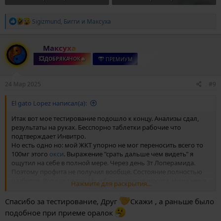
Р
Sigizmund
,
Бигги
и
Максуха
е
а
к
Максуха
ц
и
💥ДОБРЯКАЧОК🔥
ПРЕМИУМ
и
:
24 Мар 2025
#9
El gato Lopez написал(а):
Итак вот мое тестирование подошло к концу. Анализы сдал,
результаты на руках. Бесспорно таблетки рабочие что
подтверждает Инвитро.
Но есть одно но: мой ЖКТ упорно не мог переносить всего то
100мг этого
окси
. Выражение "срать дальше чем видеть" я
ощутил на себе в полной мере. Через день 3т Лоперамида.
Поэтому профита не получил вообще. Состояние полностью
разбитое. Вот как то так. Ну и бонусом ещё изжога. Ну на нее я
Нажмите для раскрытия...
уже внимания не обращал даже.
Таблетки рекомендую но только если ваш ЖКТ переваривает
Спасибо за тестирование, Друг
Скажи , а раньше было
болты с гвоздями.
подобное при приеме оралок