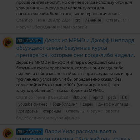
производительности". Но они не всегда используются для
улучшения — иногда они используются для
восстановления. Более того, такое терапевтическое...
Chantico
Тема
28 Апр 2024
Ответы: 11
trt
лечение
Форум:
Обсуждение Фармакологии
Дерек из MPMD и Джефф Ниппард
НОВОСТИ
обсуждают самые безумные курсы
препаратов, которые они когда-либо видели.
Дерек из MPMD и Джефф Ниппард обсуждают самые
безумные курсы препаратов, которые они когда-либо
видели, и набор мышечной массы при натуральных и при
"усиленных условиях". "Я бы определенно сказал без
сомнений: всё что свыше 300+ [миллиграммов] - это
злоупотребление", - сказал Дерек из MPMD...
Chantico
Тема
8 Сен 2023
ifbb pro
mpmd
peds
trt
youtube фитнес
бодибилдинг
дерек
джефф ниппард
Ответы: 2
Форум:
Новости
дозировка
стероиды
бодибилдинга и пауэрлифтинга
Ларри Уилс рассказывает о
НОВОСТИ
применении допинга: "Каждый раз, когда у