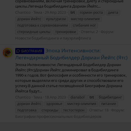
соревнованиям, включая тренировки, диету и стероидные
циклы.Легенда бодибилдинга Дориан Йейтс...
Chantico
Тема
29 Апр 2023
trt
гормон роста
диета
дориан йейтс
культуризм
мистер олимпия
подготовка к соревнованиям
сгибание ног
Ответы: 2
Форум:
стероидные циклы
тренировки
Новости бодибилдинга и пауэрлифтинга
Эпоха Интенсивности:
БИОГРАФИЯ
Легендарный Бодибилдер Дориан Йейтс (Ятс)
Эпоха Интенсивности: Легендарный Бодибилдер Дориан
Йейтс (Ятс)Дориан Йейтс доминировал в бодибилдинге
1990-х годов. Вот философия и особенности его тренировок,
которые выделяли его среди других и способствовали его
успеху.В данной статье посвящённой Биографии Дориана
Йейтса будут...
Chantico
Тема
18 Апр 2023
dianabol
trt
бодибилдинг
дориан йейтс
здоровье
мистер олимпия
питание
Ответы: 18
Форум:
подготовка
стероиды
тестостерон
Биографии профессиональных бодибилдеров