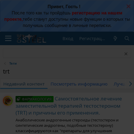
Привет, Гость !
После того как ты пройдёшь
регистрацию на нашем
проекте,
тебе станут доступны новые функции о которых ты
получишь сообщение в личные переписки.
Вход
Регистрация
Теги
trt
Недавний контент
Посмотреть информацию
Лучшие 
Самостоятельное лечение
ФАРМАКОЛОГИЯ
заместительной терапией тестостероном
(TRT) и причины его применения.
Анаболические андрогенные стероиды (тестостерон и
синтетические андрогены, подобные тестостерону)
классифицируются как "препараты для улучшения