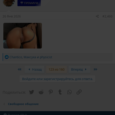
и
ПРЕМИУМ
и
:
26 Янв 2026
#2,460
Р
Chantico
,
Максуха
и
physicist
е
а
к
First
Last
Назад
123 из 160
Вперёд
ц
и
Войдите или зарегистрируйтесь для ответа.
и
:
Twitter
Reddit
Pinterest
Tumblr
WhatsApp
Ссылка
Поделиться:
Свободное общение