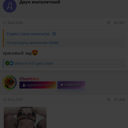
Даун малолетний
Д
ц
и
и
:
21 Янв 2026
#2,447
El gato Lopez написал(а):
Посмотреть вложение 35646
красивый зад
Р
physicist
и
El gato Lopez
е
а
к
Chantico
ц
и
АДМИНИСТРАТОР
👑 ГЛАВНЫЙ ?
и
:
23 Янв 2026
#2,448