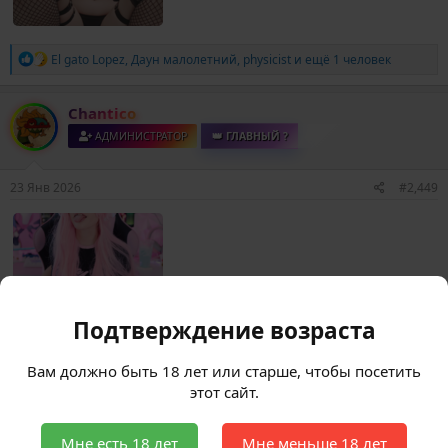
Р
El gato Lopez
,
Даун малолетний
,
physicist
и ещё 1 человек
е
а
к
Chantico
ц
и
АДМИНИСТРАТОР
👑 ГЛАВНЫЙ ?
и
:
23 Янв 2026
#2,449
Подтверждение возраста
Р
physicist
и
Максуха
е
Вам должно быть 18 лет или старше, чтобы посетить
а
этот сайт.
к
Chantico
ц
и
АДМИНИСТРАТОР
👑 ГЛАВНЫЙ ?
и
Мне есть 18 лет
Мне меньше 18 лет