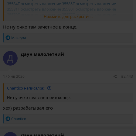
35584
Посмотреть вложение 35585
Посмотреть вложение
35581
Посмотреть вложение 35580
Посмотреть вложение
35579
Посмотреть вложение 35577
Посмотреть вложение
Нажмите для раскрытия...
35578
Посмотреть вложение 35576
Не ну очко там зачетное в конце.
Р
Максуха
е
а
к
Даун малолетний
Д
ц
и
и
:
17 Янв 2026
#2,443
Chantico написал(а):
Не ну очко там зачетное в конце.
хех) разрабатывал его
Р
Chantico
е
а
к
Даун малолетний