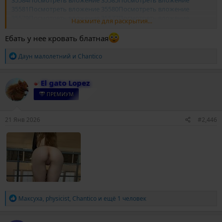
35581
Посмотреть вложение 35580
Посмотреть вложение
35579
Посмотреть вложение 35577
Посмотреть вложение
Нажмите для раскрытия...
35578
Посмотреть вложение 35576
Ебать у нее кровать блатная
Р
Даун малолетний
и
Chantico
е
а
к
El gato Lopez
ц
и
ПРЕМИУМ
и
:
21 Янв 2026
#2,446
Р
Максуха
,
physicist
,
Chantico
и ещё 1 человек
е
а
к