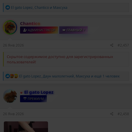
Р
El gato Lopez
,
Chantico
и
Максуха
е
а
к
Chantico
ц
и
АДМИНИСТРАТОР
👑 ГЛАВНЫЙ ?
и
:
26 Янв 2026
#2,457
Скрытое содержимое доступно для зарегистрированных
пользователей!
Р
El gato Lopez
,
Даун малолетний
,
Максуха
и ещё 1 человек
е
а
к
El gato Lopez
ц
и
ПРЕМИУМ
и
:
26 Янв 2026
#2,458