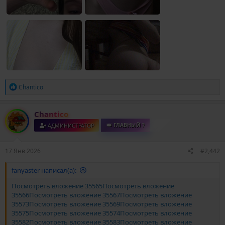
Р
Chantico
е
а
к
Chantico
ц
и
АДМИНИСТРАТОР
👑 ГЛАВНЫЙ ?
и
:
17 Янв 2026
#2,442
fanyaster написал(а):
Посмотреть вложение 35565
Посмотреть вложение
35566
Посмотреть вложение 35567
Посмотреть вложение
35573
Посмотреть вложение 35569
Посмотреть вложение
35575
Посмотреть вложение 35574
Посмотреть вложение
35582
Посмотреть вложение 35583
Посмотреть вложение