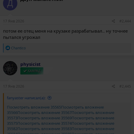
Д
ц
и
и
:
17 Янв 2026
#2,444
потом ее отец меня на крузаке разрабатывал.. ну точнее
пытался угрожал
Р
Chantico
е
а
к
physicist
ц
и
КАМРАД
и
:
17 Янв 2026
#2,445
fanyaster написал(а):
Посмотреть вложение 35565
Посмотреть вложение
35566
Посмотреть вложение 35567
Посмотреть вложение
35573
Посмотреть вложение 35569
Посмотреть вложение
35575
Посмотреть вложение 35574
Посмотреть вложение
35582
Посмотреть вложение 35583
Посмотреть вложение
35584
Посмотреть вложение 35585
Посмотреть вложение