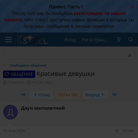
Привет, Гость !
После того как ты пройдёшь
регистрацию на нашем
проекте,
тебе станут доступны новые функции о которых ты
получишь сообщение в личные переписки.
Вход
Регистрация
Свободное общение
Красивые девушки
ОБЩЕНИЕ
А
Д
Chantico
19 Сен 2022
в
а
т
т
First
Last
Назад
123 из 160
Вперёд
о
а
р
н
Даун малолетний
т
а
Д
е
ч
м
а
ы
л
16 Янв 2026
#2,441
а