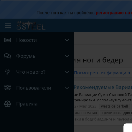
После того как ты пройдёшь
регистрацию на 
Новости
Форумы
Теги
Форумы
упражнения для ног и бедер
Что нового?
Недавний контент
Посмотреть информацию
3 Рекомендуемые Вариаци
Пользователи
ТРЕНИНГ
3 Рекомендуемые Вариации Сумо-Становой Тяги
преимущества тренировки. Используя сумо-ста
Правила
Chantico
Тема
27 Май 2023
westside barbell
сумо-становая тяга на матах
тренировка
для
Форум:
Тренировки в бодибилдинге и пауэрл