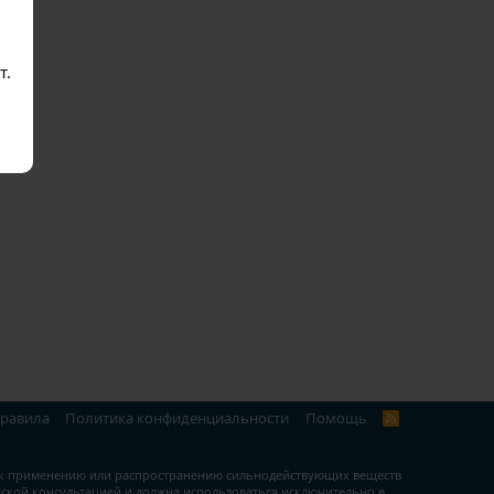
т.
правила
Политика конфиденциальности
Помощь
R
S
S
т к применению или распространению сильнодействующих веществ
ской консультацией и должна использоваться исключительно в