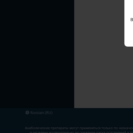
В
Форумы
Теги
Russian (RU)
Анаболические препараты могут применяться только по назначе
и нацелена исключительно на снижение риска осложнений и п