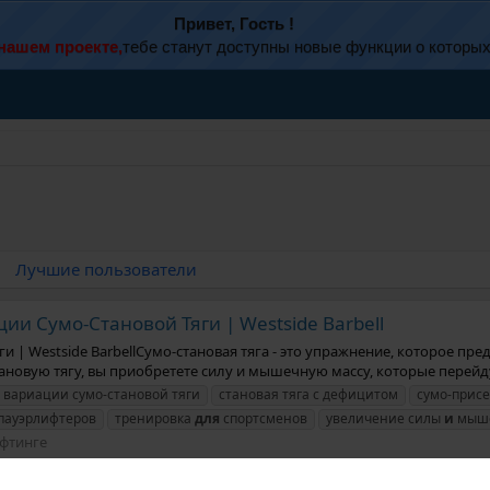
Привет, Гость !
нашем проекте,
тебе станут доступны новые функции о которы
Лучшие пользователи
и Сумо-Становой Тяги | Westside Barbell
 | Westside BarbellСумо-становая тяга - это упражнение, которое п
новую тягу, вы приобретете силу и мышечную массу, которые перейдут
вариации сумо-становой тяги
становая тяга с дефицитом
сумо-присе
пауэрлифтеров
тренировка
для
спортсменов
увеличение силы
и
мыше
ифтинге