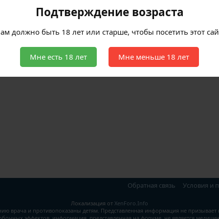
Подтверждение возраста
ам должно быть 18 лет или старше, чтобы посетить этот сай
Мне есть 18 лет
Мне меньше 18 лет
Обратная связь
Условия и 
Локализация от
XenForo.Info
нию врача и противопоказаны детям. Представленная информация не призывае
обочных эффектов, информация, представленная на форуме, не является медицин