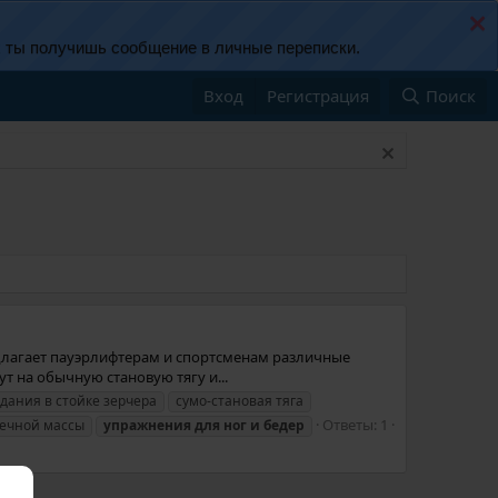
х ты получишь сообщение в личные переписки.
Вход
Регистрация
Поиск
редлагает пауэрлифтерам и спортсменам различные
 на обычную становую тягу и...
дания в стойке зерчера
сумо-становая тяга
Ответы: 1
чной массы
упражнения
для
ног
и
бедер