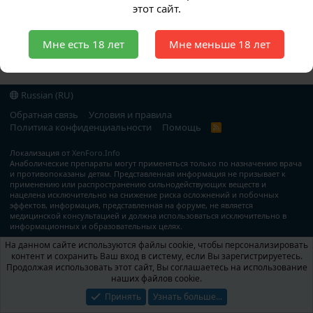
этот сайт.
Мне есть 18 лет
Мне меньше 18 лет
Форумы
Russian (RU)
Обратная связь
Условия и правила
Политика конфиденциальности
Помощь
R
S
S
Локализация от
XenForo.Info
Анаболические препараты могут применяться только по назначению врача
и противопоказаны детям. Представленная информация не призывает к
применению или распространению сильнодействующих веществ и
нацелена исключительно на снижение риска осложнений и побочных
эффектов, информация, представленная на форуме, не является
медицинской консультацией и должна использоваться исключительно в
информационных и образовательных целях.
На данном сайте используются файлы cookie, чтобы персонализировать
контент и сохранить Ваш вход в систему, если Вы зарегистрируетесь.
Продолжая использовать этот сайт, Вы соглашаетесь на использование
наших файлов cookie.
Принять
Узнать больше...