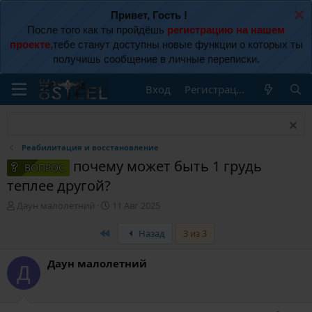
Привет, Гость !
После того как ты пройдёшь
регистрацию на нашем
проекте,
тебе станут доступны новые функции о которых ты
получишь сообщение в личные переписки.
Вход
Регистрация
Реабилитация и восстановление
почему может быть 1 грудь
ВОПРОС
теплее другой?
А
Д
Даун малолетний
11 Авг 2025
в
а
т
т
First
Назад
3 из 3
о
а
р
н
Даун малолетний
т
а
Д
е
ч
м
а
ы
л