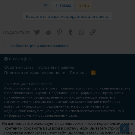
к
First
Назад
3 из 3
ц
и
Войдите или зарегистрируйтесь для ответа.
и
:
Twitter
Reddit
Pinterest
Tumblr
WhatsApp
Ссылка
Поделиться:
Реабилитация и восстановление
Russian (RU)
Обратная связь
Условия и правила
Политика конфиденциальности
Помощь
R
S
S
Локализация от
XenForo.Info
Анаболические препараты могут применяться только по назначению врача
и противопоказаны детям. Представленная информация не призывает к
применению или распространению сильнодействующих веществ и
нацелена исключительно на снижение риска осложнений и побочных
эффектов, информация, представленная на форуме, не является
медицинской консультацией и должна использоваться исключительно в
информационных и образовательных целях.
На данном сайте используются файлы cookie, чтобы персонализировать
контент и сохранить Ваш вход в систему, если Вы зарегистрируетесь.
Свер
Продолжая использовать этот сайт, Вы соглашаетесь на использование