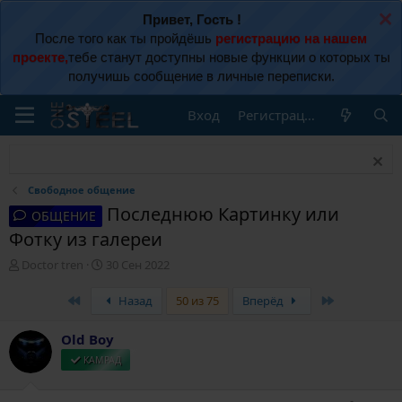
Привет, Гость !
После того как ты пройдёшь
регистрацию на нашем
проекте,
тебе станут доступны новые функции о которых ты
получишь сообщение в личные переписки.
Вход
Регистрация
Свободное общение
Последнюю Картинку или
ОБЩЕНИЕ
Фотку из галереи
А
Д
Doctor tren
30 Сен 2022
в
а
т
т
First
Last
Назад
50 из 75
Вперёд
о
а
р
н
Old Boy
т
а
е
ч
КАМРАД
м
а
ы
л