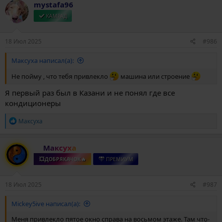
к
mystafa96
ц
и
КАМРАД
и
:
18 Июл 2025
#986
Максуха написал(а):
Не пойму , что тебя привлекло
машина или строение
Я первый раз был в Казани и не понял где все
кондиционеры
Р
Максуха
е
а
к
Максуха
ц
и
💥ДОБРЯКАЧОК🔥
ПРЕМИУМ
и
:
18 Июл 2025
#987
Mickey5ive написал(а):
Меня привлекло пятое окно справа на восьмом этаже. Там что-