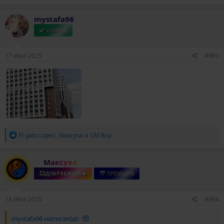
а
к
mystafa96
ц
и
КАМРАД
и
:
17 Июл 2025
#983
Р
El gato Lopez
,
Максуха
и
Old Boy
е
а
к
Максуха
ц
и
💥ДОБРЯКАЧОК🔥
ПРЕМИУМ
и
:
18 Июл 2025
#984
mystafa96 написал(а):