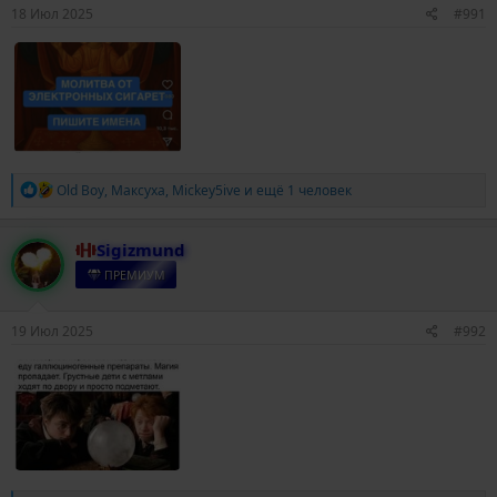
18 Июл 2025
#991
Р
Old Boy
,
Максуха
,
Mickey5ive
и ещё 1 человек
е
а
к
Sigizmund
ц
и
ПРЕМИУМ
и
:
19 Июл 2025
#992