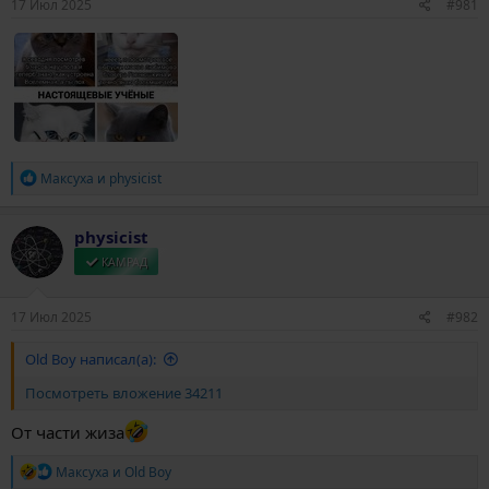
17 Июл 2025
#981
а
Р
Максуха
и
physicist
е
а
к
physicist
ц
и
КАМРАД
и
:
17 Июл 2025
#982
Old Boy написал(а):
Посмотреть вложение 34211
От части жиза
Р
Максуха
и
Old Boy
е