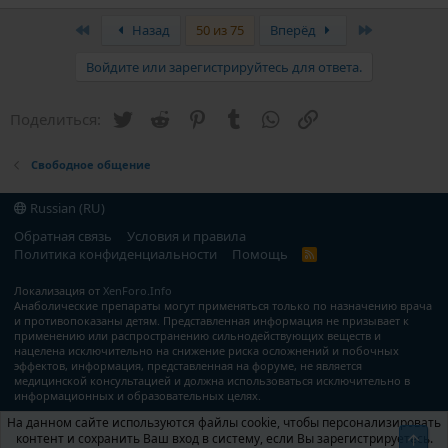
а
к
First
Last
Назад
50 из 75
Вперёд
ц
и
Войдите или зарегистрируйтесь для ответа.
и
:
Twitter
Reddit
Pinterest
Tumblr
WhatsApp
Ссылка
Поделиться:
Свободное общение
Russian (RU)
Обратная связь
Условия и правила
Политика конфиденциальности
Помощь
R
S
S
Локализация от
XenForo.Info
Анаболические препараты могут применяться только по назначению врача
и противопоказаны детям. Представленная информация не призывает к
применению или распространению сильнодействующих веществ и
нацелена исключительно на снижение риска осложнений и побочных
эффектов, информация, представленная на форуме, не является
медицинской консультацией и должна использоваться исключительно в
информационных и образовательных целях.
На данном сайте используются файлы cookie, чтобы персонализировать
контент и сохранить Ваш вход в систему, если Вы зарегистрируетесь.
Свер