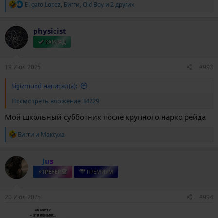
Р
El gato Lopez
,
Бигги
,
Old Boy
и 2 других
е
а
к
physicist
ц
и
КАМРАД
и
:
19 Июл 2025
#993
Sigizmund написал(а):
Посмотреть вложение 34229
Мой школьный субботник после крупного нарко рейда
Р
Бигги
и
Максуха
е
а
к
Jus
ц
и
⚡ТРЕНЕР🏆
ПРЕМИУМ
и
:
20 Июл 2025
#994