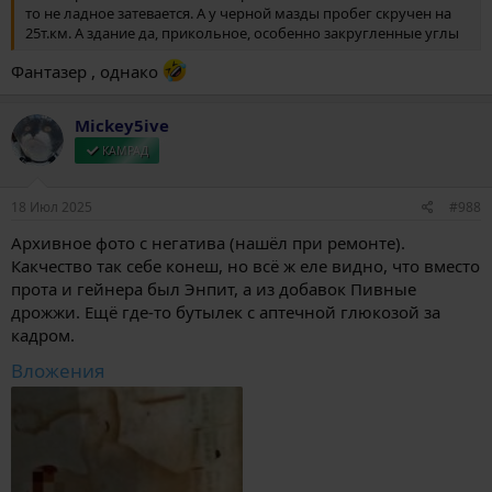
то не ладное затевается. А у черной мазды пробег скручен на
25т.км. А здание да, прикольное, особенно закругленные углы
Фантазер , однако
Mickey5ive
КАМРАД
18 Июл 2025
#988
Архивное фото с негатива (нашёл при ремонте).
Какчество так себе конеш, но всё ж еле видно, что вместо
прота и гейнера был Энпит, а из добавок Пивные
дрожжи. Ещё где-то бутылек с аптечной глюкозой за
кадром.
Вложения