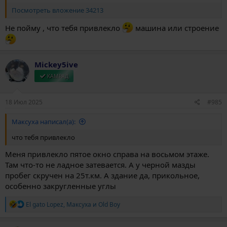
Посмотреть вложение 34213
Не пойму , что тебя привлекло
машина или строение
Mickey5ive
КАМРАД
18 Июл 2025
#985
Максуха написал(а):
что тебя привлекло
Меня привлекло пятое окно справа на восьмом этаже.
Там что-то не ладное затевается. А у черной мазды
пробег скручен на 25т.км. А здание да, прикольное,
особенно закругленные углы
Р
El gato Lopez
,
Максуха
и
Old Boy
е
а