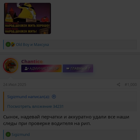
Р
Old Boy
и
Максуха
е
а
к
Chantico
ц
и
АДМИНИСТРАТОР
👑 ГЛАВНЫЙ ?
и
:
24 Июл 2025
#1,000
Sigizmund написал(а):
Посмотреть вложение 34231
Сынок, надевай перчатки и аккуратно удали все наши
следы при проверке водителя на рип.
Р
Sigizmund
е