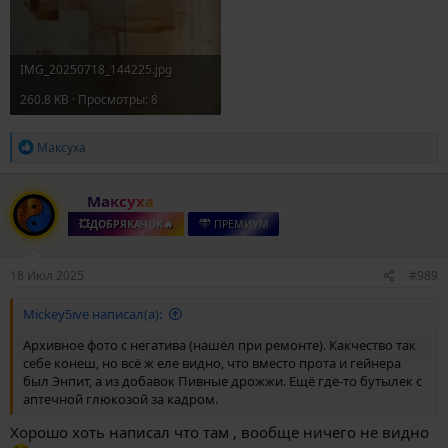
IMG_20250718_144225.jpg
260.8 KB · Просмотры: 8
Р
Максуха
е
а
к
Максуха
ц
и
💥ДОБРЯКАЧОК🔥
ПРЕМИУМ
и
:
18 Июл 2025
#989
Mickey5ive написал(а):
Архивное фото с негатива (нашёл при ремонте). Какчество так
себе конеш, но всё ж еле видно, что вместо прота и гейнера
был Энпит, а из добавок Пивные дрожжи. Ещё где-то бутылек с
аптечной глюкозой за кадром.
Хорошо хоть написал что там , вообще ничего не видно