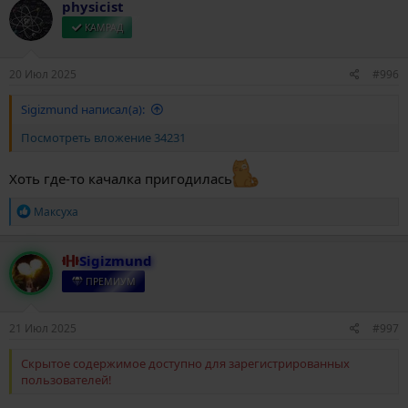
physicist
ц
и
КАМРАД
и
:
20 Июл 2025
#996
Sigizmund написал(а):
Посмотреть вложение 34231
Хоть где-то качалка пригодилась
Р
Максуха
е
а
к
Sigizmund
ц
и
ПРЕМИУМ
и
:
21 Июл 2025
#997
Скрытое содержимое доступно для зарегистрированных
пользователей!