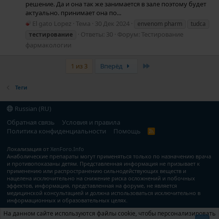
решение. Да и она так же занимается в зале поэтому будет
актуально. принимает она по...
El gato Lopez
Тема
30 Дек 2024
envenom pharm
tudca
Ответы: 30
Форум:
Тестирование
тестирование
фармакологии
Last
1 из 3
Вперёд
Теги
Russian (RU)
Обратная связь
Условия и правила
Политика конфиденциальности
Помощь
R
S
S
Локализация от
XenForo.Info
Анаболические препараты могут применяться только по назначению врача
и противопоказаны детям. Представленная информация не призывает к
применению или распространению сильнодействующих веществ и
нацелена исключительно на снижение риска осложнений и побочных
эффектов, информация, представленная на форуме, не является
медицинской консультацией и должна использоваться исключительно в
информационных и образовательных целях.
На данном сайте используются файлы cookie, чтобы персонализировать