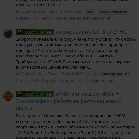
инжекта то есть первые...
El gato Lopez
Тема
1 Июн 2025
tren
тестирование
Ответы: 40
Форум:
Тестирование фармакологии
тестирование CYT3 от ZPHC
ТЕСТИРОВАНИЕ
Доброго понедельника форумчане. при условии что он хоть
иногда бывает добрым. для тестирования был приобретен
препарат CYT3, это таблетки состав которых на одну:
Кленбутерол HCL 40mcG, Йохимбин HCL 5940mcG,
Трийодтиронин 20mcG. По упаковке: если честно впервые
вижу настолько шикарную упаковку...
El gato Lopez
Тема
26 Май 2025
zphc
тестирование
Ответы: 136
Форум:
Тестирование фармакологии
SARM: Лигандрол-4033 +
ТЕСТИРОВАНИЕ
Энкломифен - работа на рост мышечной
массы
Всем привет. - Начинаю обещанное тестирование SARM,
сегодня в частности Лигандрол-4033. - Почитать мой
спортивный путь и кратко обо мне можно тут - Вес на старте
- 75,7кг.Этап 1: 1а. ЭнКло работал 7 дней (16,2мг в день) - см.
результат на скрине. 1б. Сравниваем результат работы