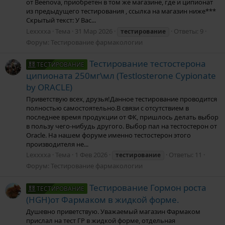
от Beenova, приобретен в том же магазине, где и ципионат
из предыдущего тестирования , ссылка на магазин ниже***
Скрытый текст: У Вас...
Lexxxxa
Тема
31 Мар 2026
Ответы: 9
тестирование
Форум:
Тестирование фармакологии
Тестирование тестостерона
ТЕСТИРОВАНИЕ
ципионата 250мг\мл (Testlosterone Cypionate
by ORACLE)
Приветствую всех, друзья!Данное тестирование проводится
полностью самостоятельно.В связи с отсутствием в
последнее время продукции от ФК, пришлось делать выбор
в пользу чего-нибудь другого. Выбор пал на тестостерон от
Oracle. На нашем форуме именно тестостерон этого
производителя не...
Lexxxxa
Тема
1 Фев 2026
Ответы: 11
тестирование
Форум:
Тестирование фармакологии
Тестирование Гормон роста
ТЕСТИРОВАНИЕ
(HGH)от Фармаком в жидкой форме.
Душевно приветствую. Уважаемый магазин Фармаком
прислал на тест ГР в жидкой форме, отдельная