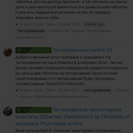
таблетка, все как доктор прописал. и так погнали: на самом
деле я уже некоторое время пью эти дьявольские таблетки
и уже есть первые впечатления, но все по порядку.
Упаковка- вполне себе...
El gato Lopez
Тема
14 Мар 2025
diabolic lab
Ответы: 24
Форум:
Тестирование
тестирование
фармакологии
Тестирование Levitra 20
ТЕСТИРОВАНИЕ
Доброго времени суток граждане и гражданки. На
тестирование сегодня Левитра в дозировке 20 мг.. Так как
дилер проявил атракцион невиданной щедрости и прислал
аж целых две таблетки на тестирование такое на моей
памяти впервые) то и тестирование будет проходить
соответственно: ТАБЛЕТКИ РАБОЧИЕ...
El gato Lopez
Тема
28 Фев 2025
Ответы:
тестирование
7
Форум:
Тестирование фармакологии
Тестирование тестостерона
ТЕСТИРОВАНИЕ
энантата 250мг\мл (Testlolone E by FRAGMA) от
магазина Pharmlabs.online
Всем лучи добра!🌞 Начинаю своё первое тестирование.