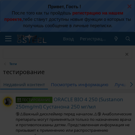
Привет, Гость !
После того как ты пройдёшь
регистрацию на нашем
проекте,
тебе станут доступны новые функции о которых ты
получишь сообщение в личные переписки.
Вход
Регистрация
Теги
тестирование
Недавний контент
Посмотреть информацию
Лучшие 
ORACLE BIO 4 250 (Sustanon
ТЕСТИРОВАНИЕ
250mg/ml) Сустанона 250 мг/мл
🔞⚠️Важный дисклеймер перед началом.⚠️🔞 Анаболические
препараты могут применяться только по назначению врача
и противопоказаны детям. Представленная информация не
призывает к применению или распространению