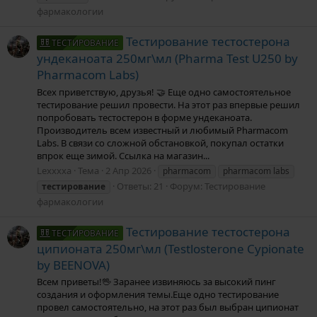
фармакологии
Тестирование тестостерона
ТЕСТИРОВАНИЕ
ундеканоата 250мг\мл (Pharma Test U250 by
Pharmacom Labs)
Всех приветствую, друзья! 🤝 Еще одно самостоятельное
тестирование решил провести. На этот раз впервые решил
попробовать тестостерон в форме ундеканоата.
Производитель всем известный и любимый Pharmacom
Labs. В связи со сложной обстановкой, покупал остатки
впрок еще зимой. Ссылка на магазин...
Lexxxxa
Тема
2 Апр 2026
pharmacom
pharmacom labs
Ответы: 21
Форум:
Тестирование
тестирование
фармакологии
Тестирование тестостерона
ТЕСТИРОВАНИЕ
ципионата 250мг\мл (Testlosterone Cypionate
by BEENOVA)
Всем приветы!🖖 Заранее извиняюсь за высокий пинг
создания и оформления темы.Еще одно тестирование
провел самостоятельно, на этот раз был выбран ципионат