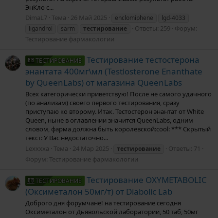
ЭнКло с...
DimaL7
Тема
26 Май 2025
enclomiphene
lgd-4033
Ответы: 259
Форум:
ligandrol
sarm
тестирование
Тестирование фармакологии
Тестирование тестостерона
ТЕСТИРОВАНИЕ
энантата 400мг\мл (Testlosterone Enanthate
by QueenLabs) от магазина QueenLabs
Всех категорически приветствую! После не самого удачного
(по анализам) своего первого тестирования, сразу
приступаю ко второму. Итак. Тестостерон энантат от White
Queen, ныне в оглавлении значится QueenLabs, одним
словом, фарма должна быть королевской:cool: *** Скрытый
текст: У Вас недостаточно...
Lexxxxa
Тема
24 Мар 2025
Ответы: 71
тестирование
Форум:
Тестирование фармакологии
Тестирование OXYMETABOLIC
ТЕСТИРОВАНИЕ
(Оксиметалон 50мг/т) от Diabolic Lab
Доброго дня форумчане! на тестирование сегодня
Оксиметалон от Дьявольской лаборатории, 50 таб, 50мг