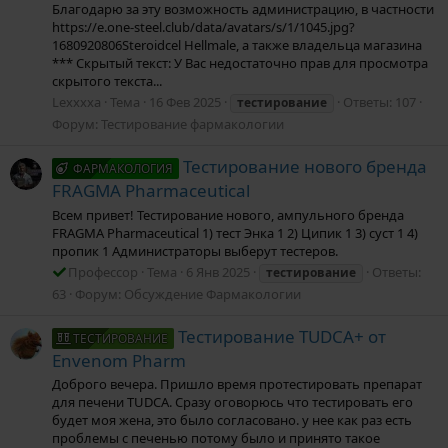
Благодарю за эту возможность администрацию, в частности
https://e.one-steel.club/data/avatars/s/1/1045.jpg?
1680920806Steroidcel Hellmale, а также владельца магазина
*** Скрытый текст: У Вас недостаточно прав для просмотра
скрытого текста...
Lexxxxa
Тема
16 Фев 2025
Ответы: 107
тестирование
Форум:
Тестирование фармакологии
Тестирование нового бренда
ФАРМАКОЛОГИЯ
FRAGMA Pharmaceutical
Всем привет! Тестирование нового, ампульного бренда
FRAGMA Pharmaceutical 1) тест Энка 1 2) Ципик 1 3) суст 1 4)
пропик 1 Администраторы выберут тестеров.
Профессор
Тема
6 Янв 2025
Ответы:
тестирование
63
Форум:
Обсуждение Фармакологии
Тестирование TUDCA+ от
ТЕСТИРОВАНИЕ
Envenom Pharm
Доброго вечера. Пришло время протестировать препарат
для печени TUDCA. Сразу оговорюсь что тестировать его
будет моя жена, это было согласовано. у нее как раз есть
проблемы с печенью потому было и принято такое