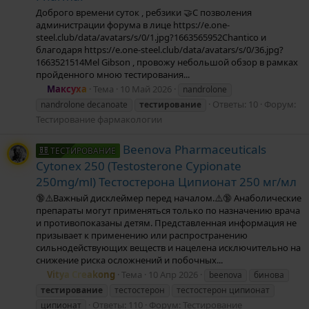
Доброго времени суток , ребзики 🤝С позволения
администрации форума в лице https://e.one-
steel.club/data/avatars/s/0/1.jpg?1663565952Chantico и
благодаря https://e.one-steel.club/data/avatars/s/0/36.jpg?
1663521514Mel Gibson , провожу небольшой обзор в рамках
пройденного мною тестирования...
Максуха
Тема
10 Май 2026
nandrolone
Ответы: 10
Форум:
nandrolone decanoate
тестирование
Тестирование фармакологии
Beenova Pharmaceuticals
ТЕСТИРОВАНИЕ
Cytonex 250 (Testosterone Cypionate
250mg/ml) Тестостерона Ципионат 250 мг/мл
🔞⚠️Важный дисклеймер перед началом.⚠️🔞 Анаболические
препараты могут применяться только по назначению врача
и противопоказаны детям. Представленная информация не
призывает к применению или распространению
сильнодействующих веществ и нацелена исключительно на
снижение риска осложнений и побочных...
Vitya Creakong
Тема
10 Апр 2026
beenova
бинова
тестирование
тестостерон
тестостерон ципионат
Ответы: 110
Форум:
Тестирование
ципионат