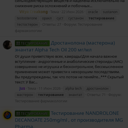
сильнодействующих веществ и нацелена исключительно на
снижение риска осложнений и побочных...
Vitya Creakong
Тема
22 Июн 2026
oracle
sustanon
testosterone
оракл
суст
сустанон
тестирование
Ответы: 27
Форум:
Тестирование
тестостерон
фармакологии
Дростанолона (мастерона)
ТЕСТИРОВАНИЕ
энантат Alpha Tech Oil 200 мг/мл
От души приветствую всех, камрады!Для начала важное
вступление - андрогенные и анаболические стероиды (ААС)
совершенно не игрушка и бесконтрольное, бессмысленное
применение может привести к нехорошим последствиям.
Вы предупреждены, так что потом не пеняйте...*** Скрытый
текст: У Вас...
Jus
Тема
11 Июн 2026
alpha tech
дростанолон
Ответы: 71
Форум:
мастерон
тестирование
энантат
Тестирование фармакологии
Тестирование NANDROLONE
ТЕСТИРОВАНИЕ
DECANOATE 250mg/ml , от производителя MG
Pharma.