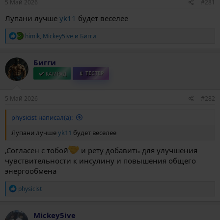
5 Май 2026
#281
а
Лупани лучше
yk11
будет веселее
Р
himik
,
Mickey5ive
и
Бигги
е
а
к
Бигги
ц
и
КАМРАД
💉 ТЕСТЕР
и
:
5 Май 2026
#282
physicist написал(а):
Лупани лучше
yk11
будет веселее
,Согласен с тобой
и рету добавить для улучшения
чувствительности к инсулину и повышения общего
энергообмена
Р
physicist
е
а
к
Mickey5ive
ц