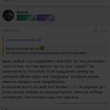
е
а
к
Бигги
ц
и
КАМРАД
💉 ТЕСТЕР
и
:
6 Май 2026
#285
physicist написал(а):
Бля я пошутил про ук
УК насколько я знаю мощнее всего дугу складывает
Брат, любой
сарм
подавляет свой тест. Тут же уже вопрос
стоит в том, что чел просто так по сути "курсит" не
получая того, что хочет. Я же предлагаю связку на
которой сейчас сидят все "натуралы" которым нужен
именно профит, а не попробовать.
А сильнее всего на свой тест влияет
S-23
. Yk дериват дгт
и по началу либидо он хорошо бустит. Чела же либидо
интересует. Ток сначала надо пкт сделать)
Последнее редактирование:
6 Май 2026