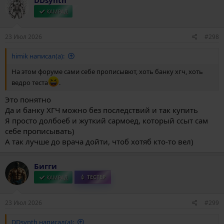
КАМРАД
23 Июл 2026
#298
himik написал(а):
На этом форуме сами себе прописывют, хоть банку хгч, хоть
ведро теста
.
Это понятно
Да и банку ХГЧ можно без последствий и так купить
Я просто долбоеб и жуткий сармоед, который ссыт сам
себе прописывать)
А так лучше до врача дойти, чтоб хотяб кто-то вел)
Бигги
КАМРАД
💉 ТЕСТЕР
23 Июл 2026
#299
DDsynth написал(а):