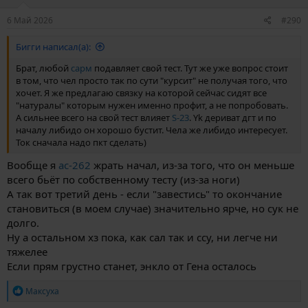
6 Май 2026
#290
Бигги написал(а):
Брат, любой
сарм
подавляет свой тест. Тут же уже вопрос стоит
в том, что чел просто так по сути "курсит" не получая того, что
хочет. Я же предлагаю связку на которой сейчас сидят все
"натуралы" которым нужен именно профит, а не попробовать.
А сильнее всего на свой тест влияет
S-23
. Yk дериват дгт и по
началу либидо он хорошо бустит. Чела же либидо интересует.
Ток сначала надо пкт сделать)
Вообще я
ac-262
жрать начал, из-за того, что он меньше
всего бьёт по собственному тесту (из-за ноги)
А так вот третий день - если "завестись" то окончание
становиться (в моем случае) значительно ярче, но сук не
долго.
Ну а остальном хз пока, как сал так и ссу, ни легче ни
тяжелее
Если прям грустно станет, энкло от Гена осталось
Р
Максуха
е