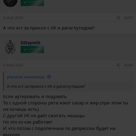
и
КАМРАД
и
:
6 Май 2026
#287
А что кст за прикол с УК и ратаглутидом?
DDsynth
КАМРАД
6 Май 2026
#288
physicist написал(а):
А что кст за прикол с УК и ратаглутидом?
Если аутировать и подумать
То с одной стороны рета жжот сахар и жир (при этом ты
не хочешь есть)
С другой УК не даёт сжигать мышцы
Но это хз как работает
И что потом с подопечным по депрессии будет на
выходе