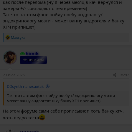
как после перелома (ну я через месяц в кач вернулся и
замеры +/- совпадают с тем временем)
Так что на этом фоне пойду поебу андрологу/
эндокринологу мозги - может ванну андрогеля и банку
ХГЧ припишет)
Р
Максуха
е
а
к
himik
ц
и
ПРЕМИУМ
и
:
23 Июл 2026
#297
DDsynth написал(а):
Так что на этом фоне пойду поебу т/эндокринологу мозги -
может ванну андрогеля и ку банку ХГЧ припишет)
На этом форуме сами себе прописывют, хоть банку хгч,
хоть ведро теста
.
DDsynth