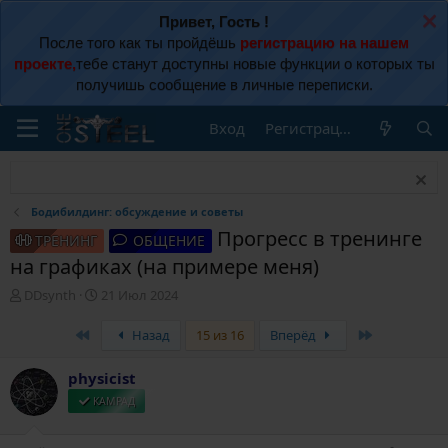
Привет, Гость !
После того как ты пройдёшь
регистрацию на нашем
проекте,
тебе станут доступны новые функции о которых ты
получишь сообщение в личные переписки.
Вход
Регистрация
Бодибилдинг: обсуждение и советы
Прогресс в тренинге
ТРЕНИНГ
ОБЩЕНИЕ
на графиках (на примере меня)
А
Д
DDsynth
21 Июл 2024
в
а
т
т
First
Last
Назад
15 из 16
Вперёд
о
а
р
н
physicist
т
а
е
ч
КАМРАД
м
а
ы
л