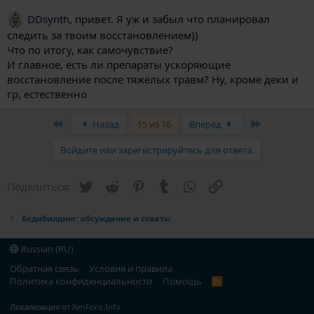
DDsynth
, привет. Я уж и забыл что планировал
следить за твоим восстановлением))
Что по итогу, как самочувствие?
И главное, есть ли препараты ускоряющие
восстановление после тяжёлых травм? Ну, кроме деки и
гр, естественно
First
Last
Назад
15 из 16
Вперёд
Войдите или зарегистрируйтесь для ответа.
Twitter
Reddit
Pinterest
Tumblr
WhatsApp
Ссылка
Поделиться:
Бодибилдинг: обсуждение и советы
Russian (RU)
Обратная связь
Условия и правила
Политика конфиденциальности
Помощь
R
S
S
Локализация от
XenForo.Info