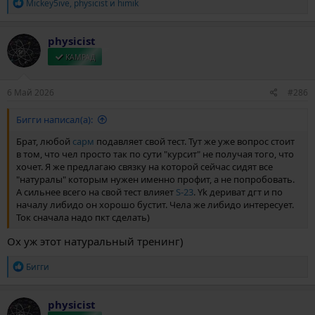
Р
Mickey5ive
,
physicist
и
himik
е
а
к
physicist
ц
и
КАМРАД
и
:
6 Май 2026
#286
Бигги написал(а):
Брат, любой
сарм
подавляет свой тест. Тут же уже вопрос стоит
в том, что чел просто так по сути "курсит" не получая того, что
хочет. Я же предлагаю связку на которой сейчас сидят все
"натуралы" которым нужен именно профит, а не попробовать.
А сильнее всего на свой тест влияет
S-23
. Yk дериват дгт и по
началу либидо он хорошо бустит. Чела же либидо интересует.
Ток сначала надо пкт сделать)
Ох уж этот натуральный тренинг)
Р
Бигги
е
а
к
physicist
ц