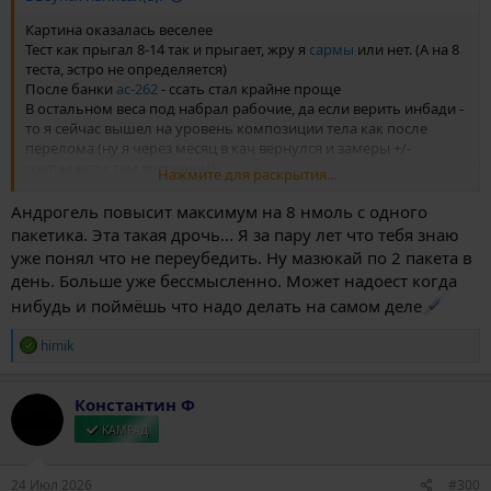
Картина оказалась веселее
Тест как прыгал 8-14 так и прыгает, жру я
сармы
или нет. (А на 8
теста, эстро не определяется)
После банки
ac-262
- ссать стал крайне проще
В остальном веса под набрал рабочие, да если верить инбади -
то я сейчас вышел на уровень композиции тела как после
перелома (ну я через месяц в кач вернулся и замеры +/-
совпадают с тем временем)
Нажмите для раскрытия...
Так что на этом фоне пойду поебу андрологу/эндокринологу
мозги - может ванну андрогеля и банку ХГЧ припишет)
Андрогель повысит максимум на 8 нмоль с одного
пакетика. Эта такая дрочь... Я за пару лет что тебя знаю
уже понял что не переубедить. Ну мазюкай по 2 пакета в
день. Больше уже бессмысленно. Может надоест когда
нибудь и поймёшь что надо делать на самом деле
Р
himik
е
а
к
Константин Ф
ц
и
КАМРАД
и
:
24 Июл 2026
#300