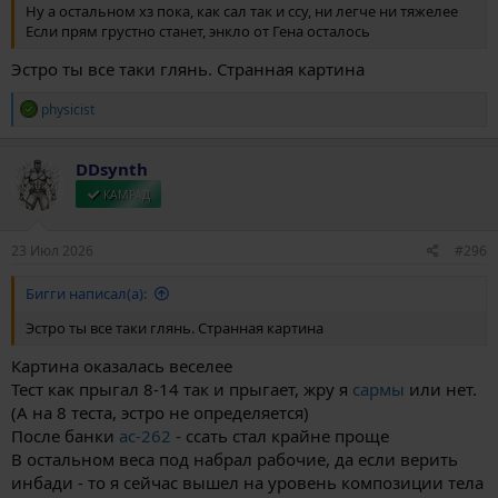
Ну а остальном хз пока, как сал так и ссу, ни легче ни тяжелее
Если прям грустно станет, энкло от Гена осталось
Эстро ты все таки глянь. Странная картина
Р
physicist
е
а
к
DDsynth
ц
и
КАМРАД
и
:
23 Июл 2026
#296
Бигги написал(а):
Эстро ты все таки глянь. Странная картина
Картина оказалась веселее
Тест как прыгал 8-14 так и прыгает, жру я
сармы
или нет.
(А на 8 теста, эстро не определяется)
После банки
ac-262
- ссать стал крайне проще
В остальном веса под набрал рабочие, да если верить
инбади - то я сейчас вышел на уровень композиции тела