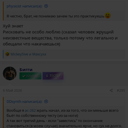
physicist написал(а):
Я честно, брат, не понимаю зачем ты это практикуешь
Хуй знает
Рисковать не особо люблю (сказал человек жрущий
неизвестные вещества, только потому что легально и
обещали что накачаешься)
Р
Mickey5ive
и
Максуха
е
а
к
Бигги
ц
и
КАМРАД
💉 ТЕСТЕР
и
:
6 Май 2026
#295
DDsynth написал(а):
Вообще я
ac-262
жрать начал, из-за того, что он меньше всего
бьёт по собственному тесту (из-за ноги)
А так вот третий день - если "завестись" то окончание
становиться (в моем случае) значительно ярче, но сук не долго.