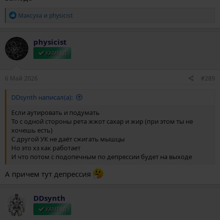
Р
Максуха
и
physicist
е
а
к
physicist
ц
и
КАМРАД
и
:
6 Май 2026
#289
DDsynth написал(а):
Если аутировать и подумать
То с одной стороны рета жжот сахар и жир (при этом ты не
хочешь есть)
С другой УК не даёт сжигать мышцы
Но это хз как работает
И что потом с подопечным по депрессии будет на выходе
А причем тут депрессия
DDsynth
КАМРАД