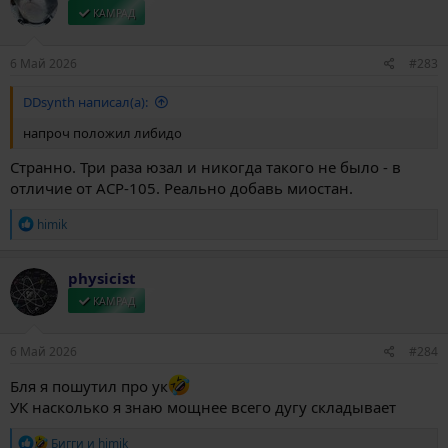
и
КАМРАД
и
:
6 Май 2026
#283
DDsynth написал(а):
напроч положил либидо
Странно. Три раза юзал и никогда такого не было - в
отличие от ACP-105. Реально добавь миостан.
Р
himik
е
а
к
physicist
ц
и
КАМРАД
и
:
6 Май 2026
#284
Бля я пошутил про ук
УК насколько я знаю мощнее всего дугу складывает
Р
Бигги
и
himik